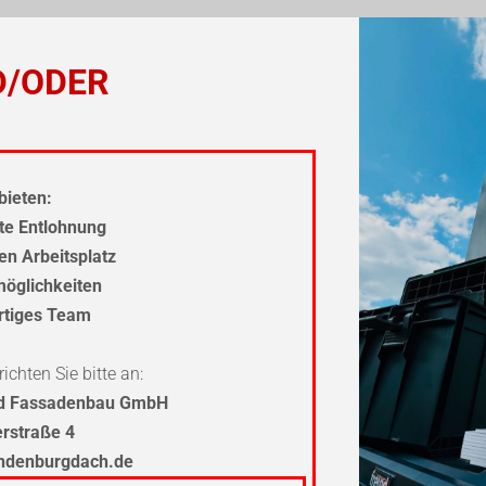
D/ODER
bieten:
hte Entlohnung
en Arbeitsplatz
möglichkeiten
artiges Team
ichten Sie bitte an:
nd Fassadenbau GmbH
erstraße 4
ndenburg
dach.de