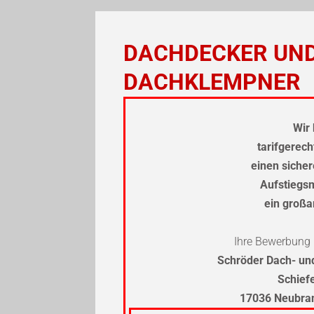
DACHDECKER UN
DACHKLEMPNER
Wir 
tarifgerec
einen sicher
Aufstiegs
ein groß
Ihre Bewerbung r
Schröder Dach- u
Schief
17036 Neubra