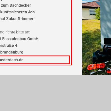
g zum Dachdecker
zukunftssicheren Job.
hat Zukunft-immer!
g richte bitte an:
nd Fassadenbau GmbH
erstraße 4
ubrandenburg
oederdach.de